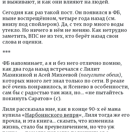
и выживают, и как они влияют на людей.
Сегодня как раз такой пост. Он появился в ФБ,
ныне воспрещённом, четыре года назад (см.
внизу под спойлером). Да, с тех пор много воды
утекло. Но ничего в нём не меняю. Как нетрудно
заметить, ВПС не из тех, кто берёт назад свои
слова и оценки.
***
ФБ напоминает, а я и без него отлично помню,
как два года назад встречался с Лилит
Мазикиной и Асей Михеевой
(погуглите обеих)
,
которых много лет знал только по сети. В реале
всё очень понравилось, и Ясенево в особенности,
сам бы с радостью там жил, но… «не пытайтесь
покинуть Саратов» (с).
Лиля рассказала мне, как в конце 90-х её мама
купила «
Нарбоннского вепря
«, Лиля тогда же его
прочла, и эта книга… сказать, что изменила
жизнь, стало бы преувеличением, но что уж