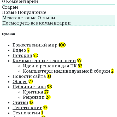
0
Комментарий
Старые
Новые
Популярные
Межтекстовые Отзывы
Посмотреть все комментарии
Рубрики
Божественный мир
100
Видео
7
История
72
Компьютерные технологии
57
Идеи и решения для ПК
52
Компьютеры индивидуальной сборки
2
Новости сайта
33
Общее
77
Публицистика
98
Критика
27
Рецензии
24
Статьи
12
Тексты книг
33
Технологии
1