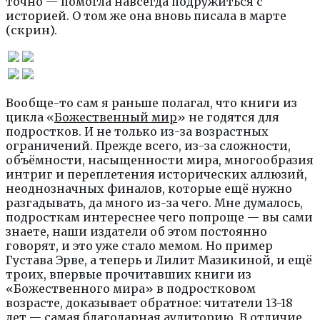
точно — помогла навсегда подружиться с
историей. О том же она вновь писала в марте
(скрин).
Вообще-то сам я раньше полагал, что книги из
цикла «
Божественный мир
» не годятся для
подростков. И не только из-за возрастных
ограничений. Прежде всего, из-за сложности,
объёмности, насыщенности мира, многообразия
интриг и переплетения исторических аллюзий,
неоднозначных финалов, которые ещё нужно
разгадывать, да много из-за чего. Мне думалось,
подросткам интереснее чего попроще — вы сами
знаете, наши издатели об этом постоянно
говорят, и это уже стало мемом. Но пример
Густава Эрве, а теперь и Лилит Мазикиной, и ещё
троих, впервые прочитавших книги из
«Божественного мира» в подростковом
возрасте, доказывает обратное: читатели 13-18
лет — самая благодарная аудиторию. В отличие