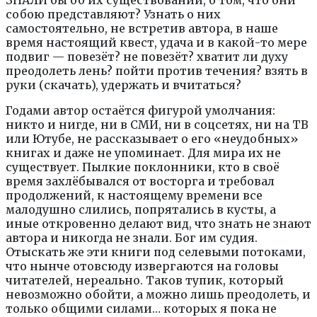
ЗНАЛИ бы об их существовании, о том, что они
собою представляют? Узнать о них
самостоятельно, не встретив автора, в наше
время настоящий квест, удача и в какой-то мере
подвиг — повезёт? не повезёт? хватит ли духу
преодолеть лень? пойти против течения? взять в
руки (скачать), удержать и вчитаться?
Годами автор остаётся фигурой умолчания:
никто и нигде, ни в СМИ, ни в соцсетях, ни на ТВ
или Ютубе, не рассказывает о его «неудобных»
книгах и даже не упоминает. Для мира их не
существует. Пылкие поклонники, кто в своё
время захлёбывался от восторга и требовал
продолжений, к настоящему времени все
малодушно слились, попрятались в кусты, а
иные откровенно делают вид, что знать не знают
автора и никогда не знали. Бог им судия.
Отыскать же эти книги под селевыми потоками,
что нынче отовсюду извергаются на головы
читателей, нереально. Таков тупик, который
невозможно обойти, а можно лишь преодолеть, и
только общими силами… которых я пока не