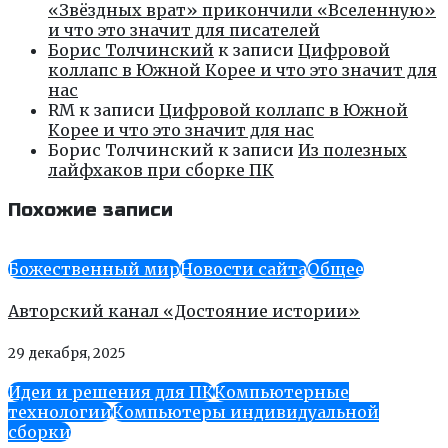
«Звёздных врат» прикончили «Вселенную»
и что это значит для писателей
Борис Толчинский
к записи
Цифровой
коллапс в Южной Корее и что это значит для
нас
RM
к записи
Цифровой коллапс в Южной
Корее и что это значит для нас
Борис Толчинский
к записи
Из полезных
лайфхаков при сборке ПК
Похожие записи
Божественный мир
Новости сайта
Общее
Авторский канал «Достояние истории»
29 декабря, 2025
Идеи и решения для ПК
Компьютерные
технологии
Компьютеры индивидуальной
сборки