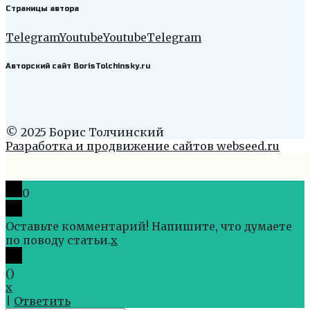
Страницы автора
Telegram
Youtube
Youtube
Telegram
Авторский сайт BorisTolchinsky.ru
© 2025 Борис Толчинский
Разработка и продвижение сайтов webseed.ru
0
Оставьте комментарий! Напишите, что думаете
по поводу статьи.
x
(
)
x
|
Ответить