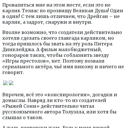
Провалиться мне на этом месте, если это не
карлик Тезиас по прозвищу Великая Душа! Один
в один! С тем лишь отличием, что Дрейган – не
карлик, а задрот, снаружи и внутри.
Вполне возможно, что создатели действительно
хотели сделать своего главгада карликом, но
тогда пришлось бы звать на эту роль Питера
Динклейджа. А фильм малобюджетный,
гонораров таких, чтобы соблазнить звезду
«Игры престолов», нет. Поэтому позвали
сериального актёра, чьё имя никому и ничего не
говорит.
Впрочем, всё это «конспирология», догадки и
домыслы. Навряд ли кто-то из создателей
«Рыжей Сони» действительно читал
русскоязычного автора Толуэлла, или хотя бы
слышал о таком.
А жаль, чертовски жаль. Будь у меня другой