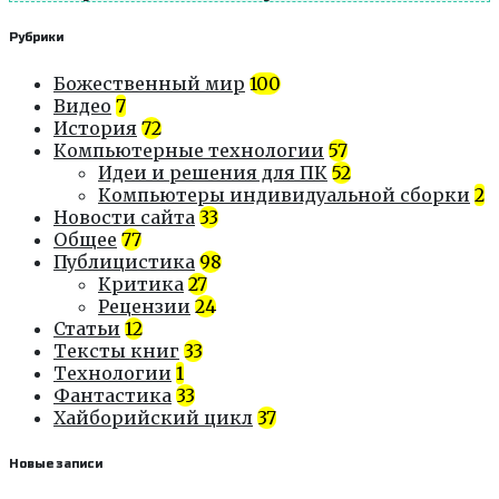
Рубрики
Божественный мир
100
Видео
7
История
72
Компьютерные технологии
57
Идеи и решения для ПК
52
Компьютеры индивидуальной сборки
2
Новости сайта
33
Общее
77
Публицистика
98
Критика
27
Рецензии
24
Статьи
12
Тексты книг
33
Технологии
1
Фантастика
33
Хайборийский цикл
37
Новые записи