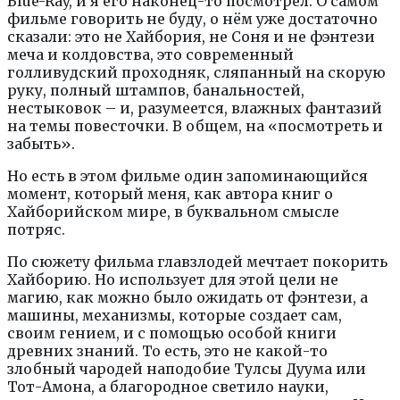
Blue-Ray, и я его наконец-то посмотрел. О самом
фильме говорить не буду, о нём уже достаточно
сказали: это не Хайбория, не Соня и не фэнтези
меча и колдовства, это современный
голливудский проходняк, сляпанный на скорую
руку, полный штампов, банальностей,
нестыковок – и, разумеется, влажных фантазий
на темы повесточки. В общем, на «посмотреть и
забыть».
Но есть в этом фильме один запоминающийся
момент, который меня, как автора книг о
Хайборийском мире, в буквальном смысле
потряс.
По сюжету фильма главзлодей мечтает покорить
Хайборию. Но использует для этой цели не
магию, как можно было ожидать от фэнтези, а
машины, механизмы, которые создает сам,
своим гением, и с помощью особой книги
древних знаний. То есть, это не какой-то
злобный чародей наподобие Тулсы Дуума или
Тот-Амона, а благородное светило науки,