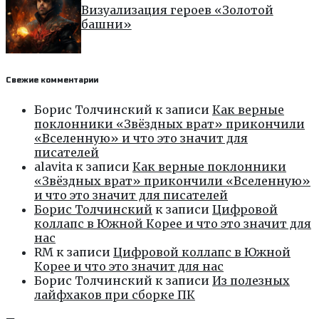
Визуализация героев «Золотой
башни»
Свежие комментарии
Борис Толчинский
к записи
Как верные
поклонники «Звёздных врат» прикончили
«Вселенную» и что это значит для
писателей
alavita
к записи
Как верные поклонники
«Звёздных врат» прикончили «Вселенную»
и что это значит для писателей
Борис Толчинский
к записи
Цифровой
коллапс в Южной Корее и что это значит для
нас
RM
к записи
Цифровой коллапс в Южной
Корее и что это значит для нас
Борис Толчинский
к записи
Из полезных
лайфхаков при сборке ПК