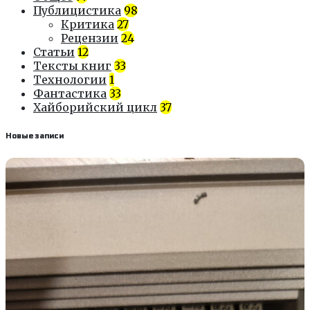
Публицистика
98
Критика
27
Рецензии
24
Статьи
12
Тексты книг
33
Технологии
1
Фантастика
33
Хайборийский цикл
37
Новые записи