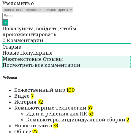
Уведомить о
Пожалуйста, войдите, чтобы
прокомментировать
0
Комментарий
Старые
Новые
Популярные
Межтекстовые Отзывы
Посмотреть все комментарии
Рубрики
Божественный мир
100
Видео
7
История
72
Компьютерные технологии
57
Идеи и решения для ПК
52
Компьютеры индивидуальной сборки
2
Новости сайта
33
Общее
77