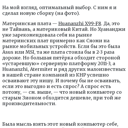
На мой взгляд, оптимальный выбор. С ним я и
сделал новую сборку (на фото).
Материнская плата —
Huananzhi X99-F8
. Да, это
не Тайвань, а материковый Китай. Но Хуананджи
уже зарекомендовала себя на рынке
материнских плат примерно как Сяоми на
рынке мобильных устройств. Если бы это была
Asus или MSI, та же плата стоила бы в 2-3 раза
дороже. Но большая пятёрка обходит стороной
«устаревшую» серверную платформу 2011-3, а
Huananzhi, Atermiter и ряд других малоизвестных
в нашей стране компаний из КНР успешно
осваивают эту нишу. И почему бы не осваивать,
если это выгодно и есть спрос? А спрос есть
потому, — см. выше, — что новый компьютер со
старым Зионом обходится дешевле, при той же
производительности.
Была мысль взять этот новый компьютер себе,