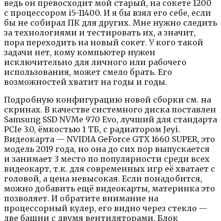
ведь он превосходит мой старый, на сокете 1200
с процессором i5-11400. И я бы взял его себе, если
бы не собирал ПК для других. Мне нужно следить
за технологиями и тестировать их, а значит,
пора переходить на новый сокет. У кого такой
задачи нет, кому компьютер нужен
исключительно для личного или рабочего
использования, может смело брать. Его
возможностей хватит на годы и годы.
Подробную конфигурацию новой сборки см. на
скринах. В качестве системного диска поставлен
Samsung SSD NVMe 970 Evo, лучший для стандарта
PCIe 3.0, ёмкостью 1 ТБ, с радиатором Jeyi.
Видеокарта — NVIDIA GeForce GTX 1660 SUPER, это
модель 2019 года, но она до сих пор выпускается
и занимает 3 место по популярности среди всех
видеокарт, т.к. для современных игр её хватает с
головой, а цена невысокая. Если понадобится,
можно добавить ещё видеокарты, материнка это
позволяет. И обратите внимание на
процессорный кулер, его видно через стекло —
две башни с двумя вентиляторами. Блок