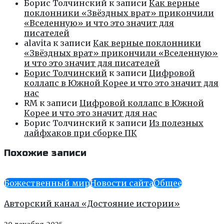
Борис Толчинский
к записи
Как верные
поклонники «Звёздных врат» прикончили
«Вселенную» и что это значит для
писателей
alavita
к записи
Как верные поклонники
«Звёздных врат» прикончили «Вселенную»
и что это значит для писателей
Борис Толчинский
к записи
Цифровой
коллапс в Южной Корее и что это значит для
нас
RM
к записи
Цифровой коллапс в Южной
Корее и что это значит для нас
Борис Толчинский
к записи
Из полезных
лайфхаков при сборке ПК
Похожие записи
Божественный мир
Новости сайта
Общее
Авторский канал «Достояние истории»