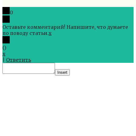
0
Оставьте комментарий! Напишите, что думаете
по поводу статьи.
x
(
)
x
|
Ответить
Insert