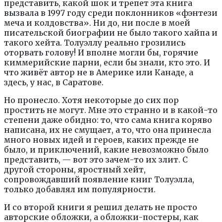
представить, какой шок и трепет эта книга
вызвала в 1997 году среди поклонников «фэнтези
меча и колдовства». Ни до, ни после в моей
писательской биографии не было такого хайпа и
такого хейта. Толуэллу реально грозились
оторвать голову! И вполне могли бы, горячие
киммерийские парни, если бы знали, кто это. И
что живёт автор не в Америке или Канаде, а
здесь, у нас, в Саратове.
Но пронесло. Хотя некоторые до сих пор
простить не могут. Мне это странно и в какой-то
степени даже обидно: то, что сама книга коряво
написана, их не смущает, а то, что она принесла
много новых идей и героев, каких прежде не
было, и приключений, какие невозможно было
представить, — вот это зачем-то их злит. С
другой стороны, яростный хейт,
сопровождавший появление книг Толуэлла,
только добавлял им популярности.
И со второй книги я решил делать не просто
авторские обложки, а обложки-постеры, как