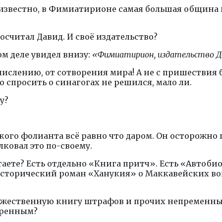
м известно, в Фимиатирионе самая большая община 
осчитал Давид. И своё издательство?
м деле увидел внизу:
«Фимиатирион, издательство Дв
числению, от сотворения мира! А не с пришествия б
о спросить о синагогах не решился, мало ли.
у?
акого фолианта всё равно что даром. Он осторожно 
лковал это по-своему.
итаете? Есть отдельно «Книга притч». Есть «Авто
сторический роман «Ханукия» о Маккавейских вой
удожественную книгу штрафов и прочих непременны
еренным?