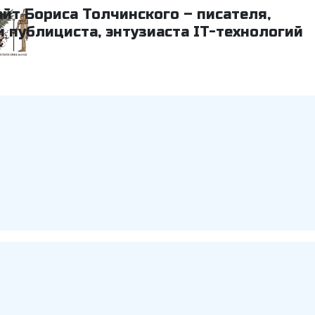
айт Бориса Толчинского – писателя,
и публициста, энтузиаста IT-технологий