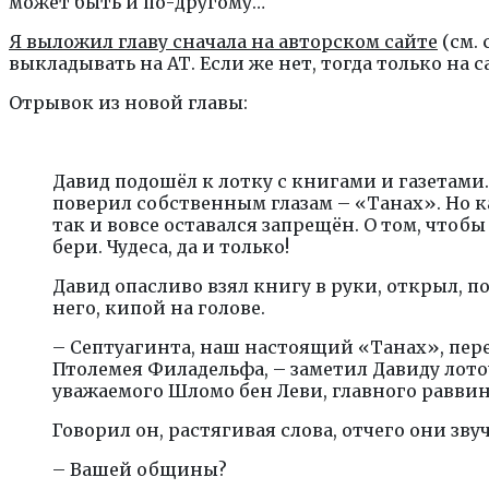
может быть и по-другому…
Я выложил главу сначала на авторском сайте
(см. 
выкладывать на АТ. Если же нет, тогда только на с
Отрывок из новой главы:
Давид подошёл к лотку с книгами и газетами
поверил собственным глазам – «Танах». Но к
так и вовсе оставался запрещён. О том, чтобы 
бери. Чудеса, да и только!
Давид опасливо взял книгу в руки, открыл, п
него, кипой на голове.
– Септуагинта, наш настоящий «Танах», пер
Птолемея Филадельфа, – заметил Давиду лот
уважаемого Шломо бен Леви, главного равви
Говорил он, растягивая слова, отчего они зву
– Вашей общины?