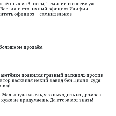
ивезённых из Элиссы, Темисии и совсем уж
 «Вести» и столичный официоз Илифии
 Читать официоз – сомнительное
 больше не продаём!
 газетёнке появился грязный пасквиль против
 Автор пасквиля некий Давид бен Циони, судя
арод!
у. Мелькнула мысль, что выходить из дромоса
 хуже не придумаешь. Да кто ж мог знать!