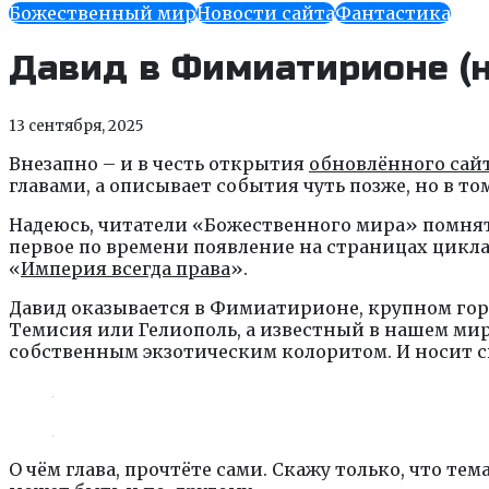
Божественный мир
Новости сайта
Фантастика
Давид в Фимиатирионе (н
13 сентября, 2025
Внезапно – и в честь открытия
обновлённого сай
главами, а описывает события чуть позже, но в то
Надеюсь, читатели «Божественного мира» помнят Да
первое по времени появление на страницах цикла
«
Империя всегда права
».
Давид оказывается в Фимиатирионе, крупном горо
Темисия или Гелиополь, а известный в нашем мир
собственным экзотическим колоритом. И носит с
О чём глава, прочтёте сами. Скажу только, что те