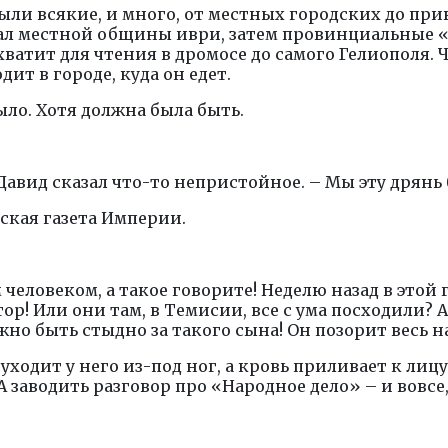
были всякие, и много, от местных городских до пр
рнал местной общины иври, затем провинциальные
ватит для чтения в дромосе до самого Гелиополя.
ит в городе, куда он едет.
ыло. Хотя должна была быть.
 Давид сказал что-то непристойное. – Мы эту дрянь
ская газета Империи.
еловеком, а такое говорите! Неделю назад в этой
ор! Или они там, в Темисии, все с ума посходили?
жно быть стыдно за такого сына! Он позорит весь н
 уходит у него из-под ног, а кровь приливает к лиц
 заводить разговор про «Народное дело» – и вовсе,