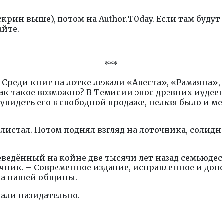
скрин выше), потом на Author.Т0day. Если там будут
айте.
***
. Среди книг на лотке лежали «Авеста», «Рамаяна»
ак такое возможно? В Темисии эпос древних иудеев
увидеть его в свободной продаже, нельзя было и меч
олистал. Потом поднял взгляд на лоточника, солидн
еведённый на койне две тысячи лет назад семьюде
очник. – Современное издание, исправленное и до
на нашей общины.
чали назидательно.