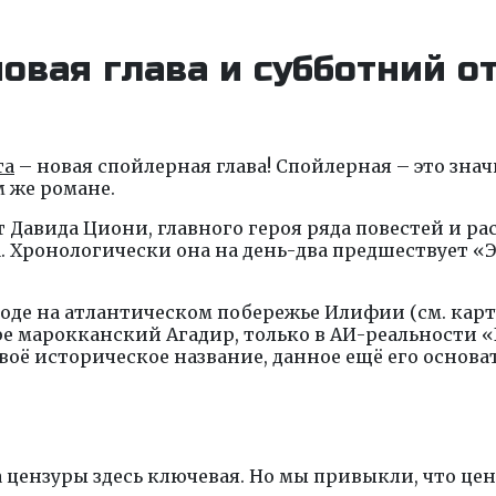
овая глава и субботний о
та
– новая спойлерная глава! Спойлерная – это знач
м же романе.
вида Циони, главного героя ряда повестей и расск
. Хронологически она на день-два предшествует «Э
де на атлантическом побережье Илифии (см. карт
е марокканский Агадир, только в АИ-реальности «
воё историческое название, данное ещё его основ
ма цензуры здесь ключевая. Но мы привыкли, что це