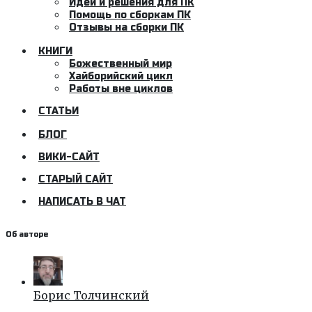
Идеи и решения для ПК
Помощь по сборкам ПК
Отзывы на сборки ПК
КНИГИ
Божественный мир
Хайборийский цикл
Работы вне циклов
СТАТЬИ
БЛОГ
ВИКИ-САЙТ
СТАРЫЙ САЙТ
НАПИСАТЬ В ЧАТ
Об авторе
Борис Толчинский