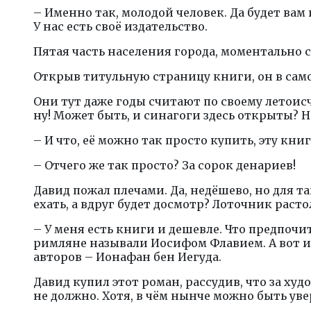
– Именно так, молодой человек. Да будет ва
У нас есть своё издательство.
Пятая часть населения города, моментально с
Открыв титульную страницу книги, он в само
Они тут даже годы считают по своему летоис
ну! Может быть, и синагоги здесь открыты? Н
– И что, её можно так просто купить, эту книг
– Отчего же так просто? За сорок денариев!
Давид пожал плечами. Да, недёшево, но для т
ехать, а вдруг будет досмотр? Лоточник расто
– У меня есть книги и дешевле. Что предпоч
римляне называли Иосифом Флавием. А вот и
авторов – Ионафан бен Иегуда.
Давид купил этот роман, рассудив, что за х
не должно. Хотя, в чём нынче можно быть ув