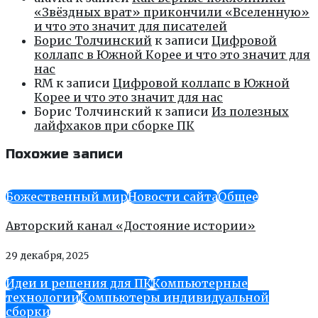
«Звёздных врат» прикончили «Вселенную»
и что это значит для писателей
Борис Толчинский
к записи
Цифровой
коллапс в Южной Корее и что это значит для
нас
RM
к записи
Цифровой коллапс в Южной
Корее и что это значит для нас
Борис Толчинский
к записи
Из полезных
лайфхаков при сборке ПК
Похожие записи
Божественный мир
Новости сайта
Общее
Авторский канал «Достояние истории»
29 декабря, 2025
Идеи и решения для ПК
Компьютерные
технологии
Компьютеры индивидуальной
сборки