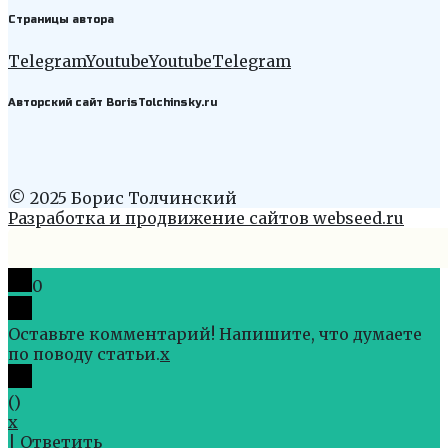
Страницы автора
Telegram
Youtube
Youtube
Telegram
Авторский сайт BorisTolchinsky.ru
© 2025 Борис Толчинский
Разработка и продвижение сайтов webseed.ru
0
Оставьте комментарий! Напишите, что думаете
по поводу статьи.
x
(
)
x
|
Ответить