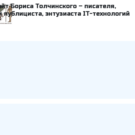
айт Бориса Толчинского – писателя,
и публициста, энтузиаста IT-технологий