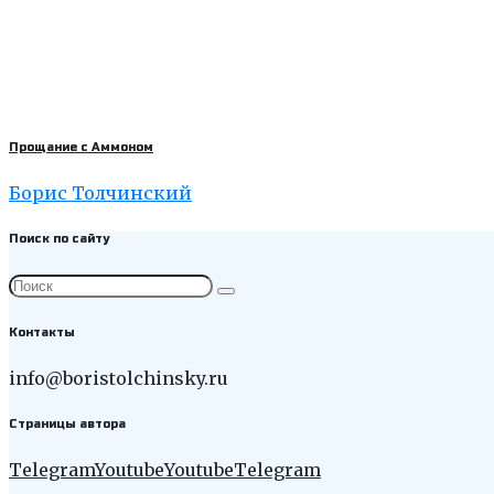
Прощание с Аммоном
Борис Толчинский
Поиск по сайту
Контакты
info@boristolchinsky.ru
Страницы автора
Telegram
Youtube
Youtube
Telegram