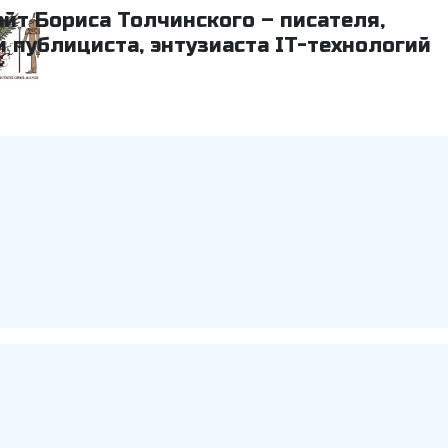
айт Бориса Толчинского – писателя,
и публициста, энтузиаста IT-технологий