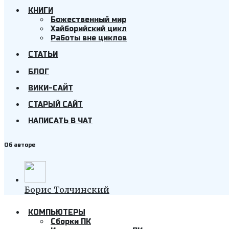
КНИГИ
Божественный мир
Хайборийский цикл
Работы вне циклов
СТАТЬИ
БЛОГ
ВИКИ-САЙТ
СТАРЫЙ САЙТ
НАПИСАТЬ В ЧАТ
Об авторе
Борис Толчинский
КОМПЬЮТЕРЫ
Cборки ПК