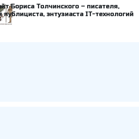
айт Бориса Толчинского – писателя,
и публициста, энтузиаста IT-технологий